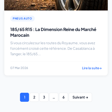
PNEUS AUTO
185/65 R15 : La Dimension Reine du Marché
Marocain
Si vous circulez sur les routes du Royaume, vous avez
forcément croisé cette référence. De Casablanca à
Tanger, le 185/65...
Lire la suite
→
07 Mar 2026
1
2
3
…
6
Suivant →